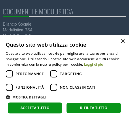
DOCUMENTI E MODULISTICA
Bilancio Sociale
Modulistica RSA
Modulistica CDI
×
Amministrazione trasparente
Questo sito web utilizza cookie
CCNL applicato ai lavoratori
Questo sito web utilizza i cookie per migliorare la tua esperienza di
Contatti
navigazione. Utilizzando il nostro sito web acconsenti a tutti i cookie
in conformità con la nostra policy per i cookie.
Leggi di più
IL MELO ONLUS
PERFORMANCE
TARGETING
Società Cooperativa Sociale
P.IVA: 01564890125
FUNZIONALITÀ
NON CLASSIFICATI
C.F. 91002590122
info@melo.it
MOSTRA DETTAGLI
0331.776373
0331.775112
ACCETTA TUTTO
RIFIUTA TUTTO
Via Magenta, 3 - 21013 Gallarate (VA)
Copyright © 2026 Firewall Srl