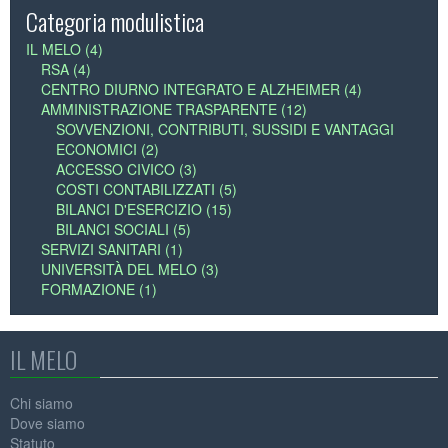
Categoria modulistica
SUCCEDE AL PLANET
ACCREDITAMENTO PRESSO LA REGIONE
DIPARTIMENTO FORMAZIONE
CARTA E REGOLAMENTO CAMPUS
CARTA DEI SERVIZI DEL CENTRO DIURNO
CARTA E REGOLAMENTO CAMPUS
LABORATORI
IL MELO (4)
INTEGRATO PROTETTO
NOLEGGIO SALE
CERTIFICAZIONE ISO
UFFICIO DEL PERSONALE
MODULISTICA RSA
RSA (4)
CENTRO DIURNO INTEGRATO E ALZHEIMER (4)
PEC POSTA ELETTRONICA CERTIFICATA
PHOTOGALLERY
MODULISTICA CENTRI DIURNI
AMMINISTRAZIONE TRASPARENTE (12)
SOVVENZIONI, CONTRIBUTI, SUSSIDI E VANTAGGI
PHOTOGALLERY
ECONOMICI (2)
ACCESSO CIVICO (3)
COSTI CONTABILIZZATI (5)
BILANCI D'ESERCIZIO (15)
BILANCI SOCIALI (5)
SERVIZI SANITARI (1)
UNIVERSITÀ DEL MELO (3)
FORMAZIONE (1)
IL MELO
Chi siamo
Dove siamo
Statuto