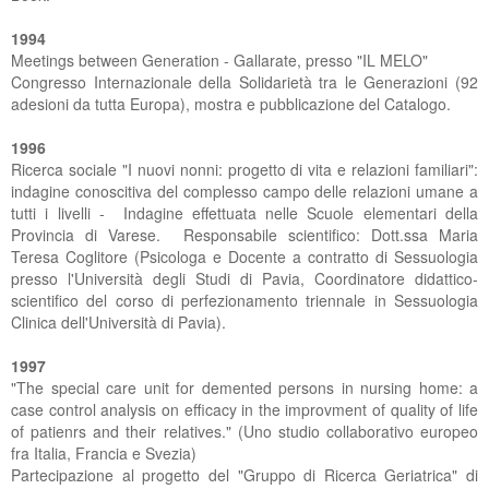
SUCCEDE AL PLANET
ACCREDITAMENTO PRESSO LA REGIONE
DIPARTIMENTO FORMAZIONE
CARTA E REGOLAMENTO CAMPUS
CARTA DEI SERVIZI DEL CENTRO DIURNO
CARTA E REGOLAMENTO CAMPUS
LABORATORI
1994
Meetings between Generation - Gallarate, presso "IL MELO"
INTEGRATO PROTETTO
NOLEGGIO SALE
CERTIFICAZIONE ISO
UFFICIO DEL PERSONALE
MODULISTICA RSA
Congresso Internazionale della Solidarietà tra le Generazioni (92
adesioni da tutta Europa), mostra e pubblicazione del Catalogo.
PEC POSTA ELETTRONICA CERTIFICATA
PHOTOGALLERY
MODULISTICA CENTRI DIURNI
1996
PHOTOGALLERY
Ricerca sociale "I nuovi nonni: progetto di vita e relazioni familiari":
indagine conoscitiva del complesso campo delle relazioni umane a
tutti i livelli - Indagine effettuata nelle Scuole elementari della
Provincia di Varese. Responsabile scientifico: Dott.ssa Maria
Teresa Coglitore (Psicologa e Docente a contratto di Sessuologia
presso l'Università degli Studi di Pavia, Coordinatore didattico-
scientifico del corso di perfezionamento triennale in Sessuologia
Clinica dell'Università di Pavia).
1997
"The special care unit for demented persons in nursing home: a
case control analysis on efficacy in the improvment of quality of life
of patienrs and their relatives." (Uno studio collaborativo europeo
fra Italia, Francia e Svezia)
Partecipazione al progetto del "Gruppo di Ricerca Geriatrica" di