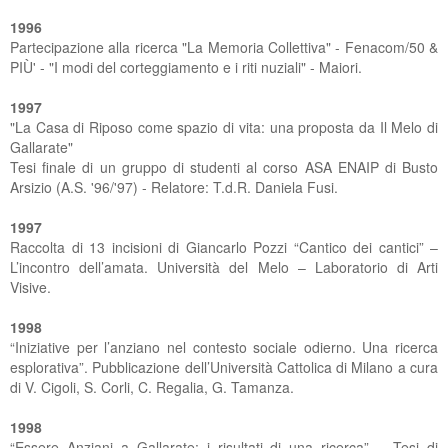
1996
Partecipazione alla ricerca "La Memoria Collettiva" - Fenacom/50 &
PIÙ' - "I modi del corteggiamento e i riti nuziali" - Maiori.
1997
"La Casa di Riposo come spazio di vita: una proposta da Il Melo di
Gallarate"
Tesi finale di un gruppo di studenti al corso ASA ENAIP di Busto
Arsizio (A.S. '96/'97) - Relatore: T.d.R. Daniela Fusi.
1997
Raccolta di 13 incisioni di Giancarlo Pozzi “Cantico dei cantici” –
L’incontro dell’amata. Università del Melo – Laboratorio di Arti
Visive.
1998
“Iniziative per l’anziano nel contesto sociale odierno. Una ricerca
esplorativa”. Pubblicazione dell’Università Cattolica di Milano a cura
di V. Cigoli, S. Corli, C. Regalia, G. Tamanza.
1998
“Essere Anziani a Gallarate: i risultati di una ricerca” – Tesi di