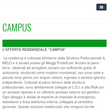
CAMPUS
HOME
IL MELO
Stampa
Email
SERVIZI RESIDENZIALI E DIURNI
CHI SIAMO
L’OFFERTA RESIDENZIALE “CAMPUS”
SERVIZI SANITARI
DOVE SIAMO
RSA
La residenza è collocata all’interno della Struttura Polifunzionale IL
MELO e è situata presso gli Alloggi Protetti per Anziani al piano
UNIVERSITÀ DEL MELO
CONTATTI
ALLOGGI PROTETTI, MINI ALLOGGI E CAMPUS
POLIAMBULATORIO SPECIALISTICO
DIPARTIMENTO RSA
terra , destinati ad accogliere anziani con sufficiente grado di
autonomia, strutturati come moderni monolocali, con zona notte e
FORMAZIONE
CODICE ETICO
CENTRO DIURNO INTEGRATO E ALZHEIMER
TERAPIE FISICHE E INFERMIERISTICHE
CHI SIAMO
INFORMAZIONI GENERALI
DIPARTIMENTO ALZHEIMER
ALLOGGI PROTETTI E MINI ALLOGGI
piccola zona giorno con angolo cottura, ingresso e servizio igienico
indipendente. Collocati al piano terreno della struttura
DOCUMENTI E MODULISTICA
POLITICA INTEGRATA
RSA APERTA
CURE DOMICILIARI
NEWS
CORSI IN AGENDA
UFFICIO RELAZIONI CON IL PUBBLICO
CARTA DEI SERVIZI E REGOLAMENTO DELL'RSA
CARTA E REGOLAMENTO DEGLI ALLOGGI
CENTRO DIURNO
polifunzionale, sono direttamente collegati al C.D.I. e alla RSA con
un accesso riparato e un ulteriore accesso esterno sul giardino.
PROTETTI E MINI ALLOGGI
PUBBLICAZIONI
CAMPUS
CARTA DEI SERVIZI CURE DOMICILIARI
PROGRAMMA CORSI
ORGANIGRAMMA DEL DIPARTIMENTO
UNIVERSITÀ DEL MELO
MODULISTICA RSA
CARTA DEI SERVIZI E REGOLAMENTO CENTRO
CORSI ASA-OSS-RIQUALIFICA
Ogni alloggio è dotato di impianto di chiamata di emergenza,
televisione e linea telefonica interna, collegata al centralino
DIURNO INTEGRATO
NEWS DEL MELO
SCOPRI L'UDM
CURRICULUM DELL'ATTIVITA' FORMATIVA
AGENZIA ANIMATIVA
PHOTOGALLERY
CAMPUS
CAMPUS
LEZIONI ACCADEMICHE
MODULO PRE-ISCRIZIONE CORSI
generale. Queste soluzioni residenziali, che vengono fornite