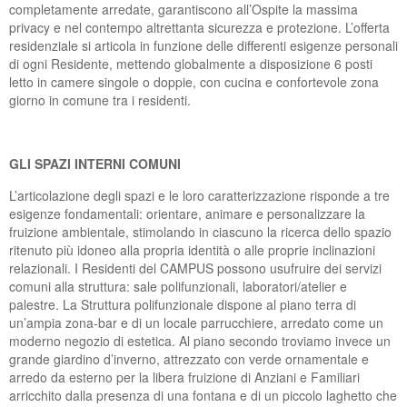
completamente arredate, garantiscono all’Ospite la massima
SUCCEDE AL PLANET
ACCREDITAMENTO PRESSO LA REGIONE
DIPARTIMENTO FORMAZIONE
CARTA E REGOLAMENTO CAMPUS
CARTA DEI SERVIZI DEL CENTRO DIURNO
CARTA E REGOLAMENTO CAMPUS
LABORATORI
privacy e nel contempo altrettanta sicurezza e protezione. L’offerta
residenziale si articola in funzione delle differenti esigenze personali
INTEGRATO PROTETTO
NOLEGGIO SALE
CERTIFICAZIONE ISO
UFFICIO DEL PERSONALE
MODULISTICA RSA
di ogni Residente, mettendo globalmente a disposizione 6 posti
letto in camere singole o doppie, con cucina e confortevole zona
PEC POSTA ELETTRONICA CERTIFICATA
PHOTOGALLERY
MODULISTICA CENTRI DIURNI
giorno in comune tra i residenti.
PHOTOGALLERY
GLI SPAZI INTERNI COMUNI
L’articolazione degli spazi e le loro caratterizzazione risponde a tre
esigenze fondamentali: orientare, animare e personalizzare la
fruizione ambientale, stimolando in ciascuno la ricerca dello spazio
ritenuto più idoneo alla propria identità o alle proprie inclinazioni
relazionali. I Residenti del CAMPUS possono usufruire dei servizi
comuni alla struttura: sale polifunzionali, laboratori/atelier e
palestre. La Struttura polifunzionale dispone al piano terra di
un’ampia zona-bar e di un locale parrucchiere, arredato come un
moderno negozio di estetica. Al piano secondo troviamo invece un
grande giardino d’inverno, attrezzato con verde ornamentale e
arredo da esterno per la libera fruizione di Anziani e Familiari
arricchito dalla presenza di una fontana e di un piccolo laghetto che