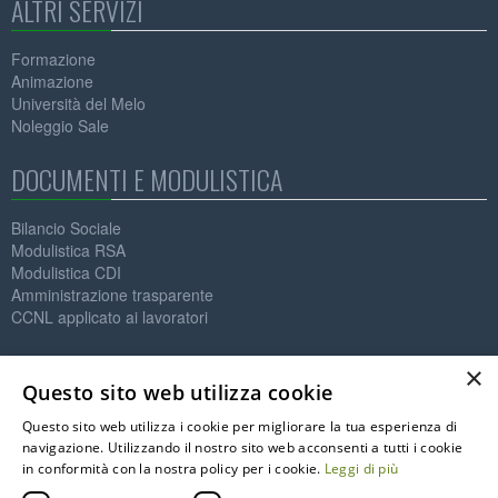
ALTRI SERVIZI
Formazione
Animazione
Università del Melo
Noleggio Sale
DOCUMENTI E MODULISTICA
Bilancio Sociale
Modulistica RSA
Modulistica CDI
Amministrazione trasparente
CCNL applicato ai lavoratori
Contatti
×
Questo sito web utilizza cookie
IL MELO ONLUS
Questo sito web utilizza i cookie per migliorare la tua esperienza di
Società Cooperativa Sociale
navigazione. Utilizzando il nostro sito web acconsenti a tutti i cookie
P.IVA: 01564890125
in conformità con la nostra policy per i cookie.
Leggi di più
C.F. 91002590122