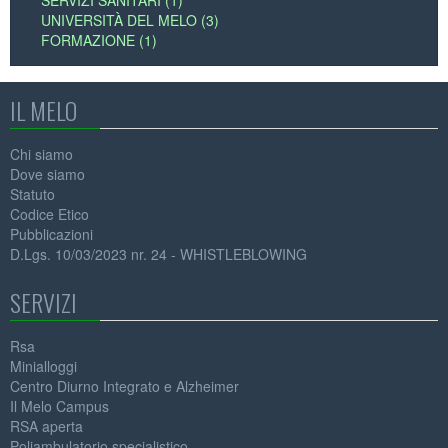
SERVIZI SANITARI (1)
UNIVERSITÀ DEL MELO (3)
FORMAZIONE (1)
IL MELO
Chi siamo
Dove siamo
Statuto
Codice Etico
Pubblicazioni
D.Lgs. 10/03/2023 nr. 24 - WHISTLEBLOWING
SERVIZI
Rsa
Minialloggi
Centro Diurno Integrato e Alzheimer
Il Melo Campus
RSA aperta
Poliambulatorio specialistico