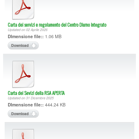
SUCCEDE AL PLANET
ACCREDITAMENTO PRESSO LA REGIONE
DIPARTIMENTO FORMAZIONE
CARTA E REGOLAMENTO CAMPUS
CARTA DEI SERVIZI DEL CENTRO DIURNO
CARTA E REGOLAMENTO CAMPUS
LABORATORI
INTEGRATO PROTETTO
NOLEGGIO SALE
CERTIFICAZIONE ISO
UFFICIO DEL PERSONALE
MODULISTICA RSA
Carta dei servizi e regolamento del Centro Diurno Integrato
Updated on 02 Aprile 2026
PEC POSTA ELETTRONICA CERTIFICATA
PHOTOGALLERY
MODULISTICA CENTRI DIURNI
DImensione file::
1.06 MB
PHOTOGALLERY
Download
Carta dei Sevizi della RSA APERTA
Updated on 31 Dicembre 2025
DImensione file::
444.24 KB
Download