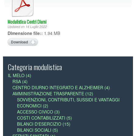
Modulistica Centri Diurni
Updated on 14 Luglio 2022
DImensione file::
1.94 MB
Download
Categoria modulistica
IL MELO (4)
RSA (4)
CENTRO DIURNO INTEGRATO E ALZHEIMER (4)
AMMINISTRAZIONE TRASPARENTE (12)
SOVVENZIONI, CONTRIBUTI, SUSSIDI E VANTAGGI
ECONOMICI (2)
ACCESSO CIVICO (3)
COSTI CONTABILIZZATI (5)
BILANCI D'ESERCIZIO (15)
BILANCI SOCIALI (5)