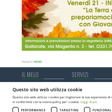
Posted in
NEWS
IL MELO
SERVIZI
Chi siamo
Rsa
Questo sito web utilizza cookie
Dove siamo
Minialloggi
Statuto
Centro Diurno Integrato 
Questo sito web utilizza i cookie per migliorare la tua esperienza di 
Codice Etico
Il Melo Campus
in conformità con la nostra policy per i cookie.
Leggi di più
Pubblicazioni
RSA aperta
D.Lgs. 10/03/2023 nr. 24 -
Poliambulatorio specialist
PERFORMANCE
TARGETING
FUNZIONAL