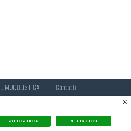
E MODULISTICA
Contatti
IL MELO ONLUS
×
Società Cooperativa
Sociale
P.IVA: 01564890125
trasparente
ACCETTA TUTTO
RIFIUTA TUTTO
C.F. 91002590122
 lavoratori
info@melo.it