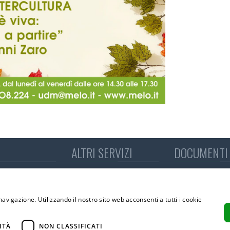
ALTRI SERVIZI
DOCUMENTI 
Formazione
Bilancio Sociale
Animazione
Modulistica RSA
e Alzheimer
Università del Melo
Modulistica CDI
navigazione. Utilizzando il nostro sito web acconsenti a tutti i cookie
Noleggio Sale
Amministrazione 
CCNL applicato ai
ico
ITÀ
NON CLASSIFICATI