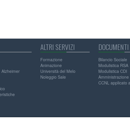
ALTRI SERVIZI
DOCUMENTI 
Formazione
Bilancio Sociale
Animazione
Modulistica RSA
e Alzheimer
Università del Melo
Modulistica CDI
Noleggio Sale
Amministrazione 
CCNL applicato ai
ico
eristiche