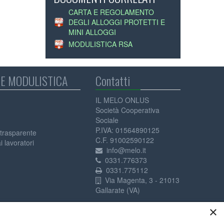
CARTA E REGOLAMENTO
DEGLI ALLOGGI PROTETTI E
MINI ALLOGGI
MODULISTICA RSA
E MODULISTICA
Contatti
IL MELO ONLUS
Società Cooperativa
Sociale
P.IVA: 01564890125
trasparente
C.F. 91002590122
 lavoratori
info@melo.it
0331.776373
0331.775112
Via Magenta, 3 - 21013
Gallarate (VA)
×
Privacy Policy
Cookie Policy